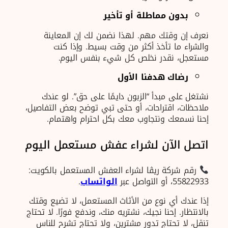
بدون مماطلة أو تأخير
نعرف إن وقتك مهم. لهذا نضمن لك إن المعاينة
والشراء ما تأخذ أكثر من وقت بسيط. وإذا كنت
مستعجل، نقدر نخلص كل شيء بنفس اليوم.
رضاك هدفنا الأول
نشتغل على مبدأ “الزبون دايمًا على حق”. لو عندك
ملاحظات، اقتراحات، أو حتى تبي توضح بعض التفاصيل،
إحنا نسمعك ونتجاوب معك بكل احترام واهتمام.
اتصل الآن لشراء عفش مستعمل اليوم
رقم شركة ريڨا لشراء العفش المستعمل بالكويت:
55822933، أو التواصل عبر
الواتساب
.
إذا عندك أي نوع من الأثاث المستعمل، لا تضيع وقتك
بالانتظار. إحنا نجيك، نشتريه منك، وندفع فورًا. لا تحتاج
تنقل، لا تحتاج تدور مشترين، ولا تحتاج تشرح للناس