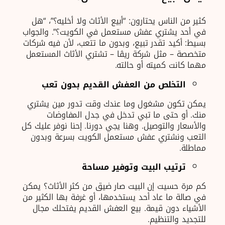
كثير من الناس يحتارون: “أبيع الأثاث ولا أخليه؟”، “هل
في أحد يشتري عفش مستعمل في الكويت؟”. والجواب
بسيط: أكيد تقدر تبيع، وبدون ما تتعب، لأن فيه شركات
متخصصة – مثل شركة ريڨا – تشتري الأثاث المستعمل
مهما كانت كميته أو حالته.
التخلص من العفش القديم بدون تعب
يمكن تكون مشغول وما عندك وقت تدور مين يشتري
منك. أو حتى ما تبي تدخل في جدل المفاوضات
والأسعار والتوصيل. وهنا يجي دورنا. إحنا نوفر عليك كل
التعب ونشتري عفش مستعمل الكويت بسرعة وبدون
مماطلة.
ترتيب البيت وتوفير مساحة
كم مرة حسيت إن البيت صار ضيق من كثر الأثاث؟ يمكن
في صالة ما عاد أحد يستخدمها، أو غرفة بها الكثير من
الأشياء دون قيمة. بيع العفش القديم يفتحلك مجال
للتجديد والتنظيم.