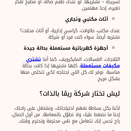
تسريحة – نشتريها. لو عندك طقم صالة، أو مطبخ تفكر
تغيره، إحنا مهتمين.
أثاث مكتبي وتجاري
عندك مكتب، طاولات، كراسي إدارية، أو أثاث محلات؟
نشتريه أيضاً، سواء كنت فرد أو شركة.
أجهزة كهربائية مستعملة بحالة جيدة
الثلاجات، الغسالات، المايكرويف، كما أننا
نشتري
مكيفات مستعملة
، كلها نشتريها إذا كانت بحالة
مناسبة. نوفر لك كل اللي تحتاجه لكي تتخلص منها
بشكل مريح.
ليش تختار شركة ريڨا بالذات؟
لأننا بكل بساطة نفهم احتياجاتك، ونشتغل على راحتك.
إحنا ما نضغط عليك ولا نطوّل بالمعاملة. من أول اتصال،
راح تحس إنك تتعامل مع ناس محترفة وتحترم وقتك.