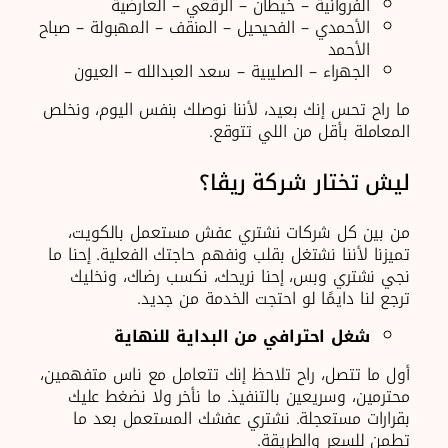
الفروانية – خيطان – الرقعي – العارضية
الأحمدي – الفحيحيل – المنقف – المهبولة – صباح
الأحمد
الجهراء – الصليبية – سعد العبدالله – العيون
ما راح تحس إنك بعيد، لأننا نوصلك بنفس اليوم، ونخلص
المعاملة بأقل من اللي تتوقع.
ليش تختار شركة ريڨا؟
من بين كل شركات نشتري عفش مستعمل بالكويت،
تميزنا لأننا نشتغل بقلب ونفهم حاجتك الفعلية. إحنا ما
نجي نشتري وبس، إحنا نريحك، نكسب رضاك، ونخليك
ترجع لنا دايمًا لو احتجت الخدمة من جديد.
شغل احترافي من البداية للنهاية
أول ما تتصل، راح تلاحظ إنك تتعامل مع ناس متفهمين،
محترمين، وسريعين بالتنفيذ. ما نأخر ولا نضغط عليك
بقرارات مستعجلة. نشتري عفشك المستعمل بعد ما
تطمن للسعر والطريقة.