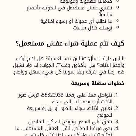
خدماتنا مضمونة وموثوقة
نشتري عفش مستعمل في الكويت بأسعار
مناسبة
ما نطلب أي عمولة أو رسوم إضافية
نوصلك خلال ساعات
كيف تتم عملية شراء عفش مستعمل؟
الناس دايمًا تسأل: “شلون تتم العملية؟ هل لازم أركب
وأجهز الأثاث؟ هل يأخذون وقت؟”. الجواب: لا، ولا تشيل
هم. إحنا في شركة ريڨا سوينا كل شيء سهل وواضح.
خطوات سهلة وسريعة
تتواصل معنا على رقمنا 55822933، ترسل صور
الأثاث أو توصف لنا اللي عندك.
نعاين الأثاث، سواء بالصور أو بزيارة سريعة
للموقع.
نتفق على السعر، ونوضح لك كل التفاصيل.
يجي فريقنا المختص لنقل العفش المستعمل، ما
تحتاج تشيل ولا كرسي، إحنا نرتب كل شيء.