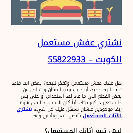
نشتري عفش مستعمل
الكويت – 55822933
هل عندك عفش مستعمل وتفكر تبيعه؟ يمكن انت قاعد
تنقل لبيت جديد، أو حابب ترتّب المكان وتتخلص من
بعض القطع اللي ما عاد لها استخدام، أو حتى بس
حابب تغير ديكور بيتك. أياً كان السبب، إحنا في شركة
ريڨا موجودين علشان نسهّل عليك كل شيء،
نشتري
الأثاث المستعمل
بأفضل سعر وبأسرع وقت.
ليش تبيع أثاثك المستعمل؟