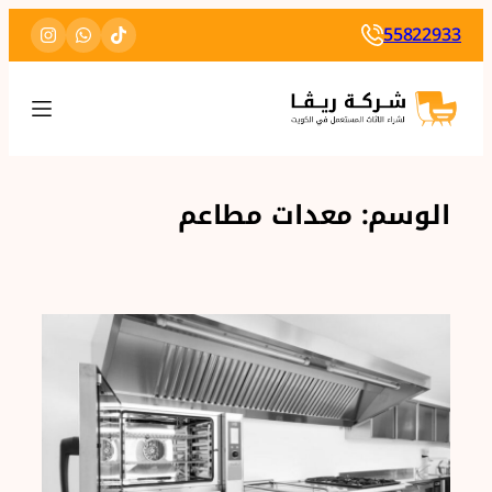
تخطى
55822933
إلى
المحتوى
الوسم:
معدات مطاعم