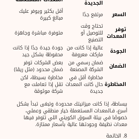
الجديدة
أقل بكثير ويوفر عليك
السعر
مرتفع جدًا
مبالغ كبيرة
تحتاج وقت
توفر
للتوصيل أو
متوفرة مباشرة وجاهزة
المعدات
التصنيع
عالية إذا كانت من
جودة جيدة جدًا إذا كانت
الجودة
ماركات معروفة
محفوظة بشكل جيد
ضمان رسمي من
بعض الشركات توفر
الضمان
الشركة المصنعة
ضمان محدود (مثل ريڨا)
مخاطرة أقل في
مخاطرة بسيطة، لكن
المخاطرة
حال كانت المعدات
تقل إذا تعاملت مع
جديدة
شركة موثوقة
ببساطة، إذا كانت ميزانيتك محدودة وتبغى تبدأ بشكل
أسرع، فـالمعدات المستعملة خيار منطقي وعملي،
خصوصًا في بيئة السوق الكويتي اللي تتوفر فيها
معدات نظيفة وجودتها عالية بأسعار ممتازة.
8. الخاتمة